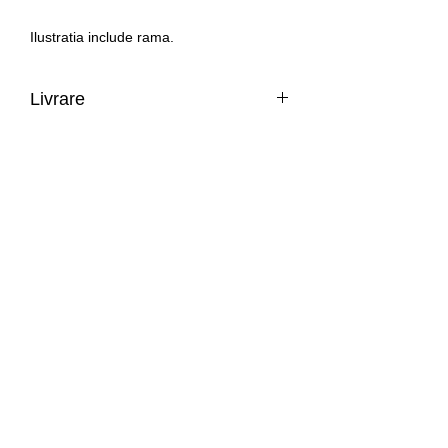
Ilustratia include rama.
Livrare
Romania: livrare in 1-3 zile lucratoare.
Restul tarilor din Uniunea Europeana:
Intrarea Ion Voicu 1, by appointment only
livrare in 3-14 zile lucratoare.
In acest moment livram doar in Uniunea
Europeana. Daca doriti sa cumparati