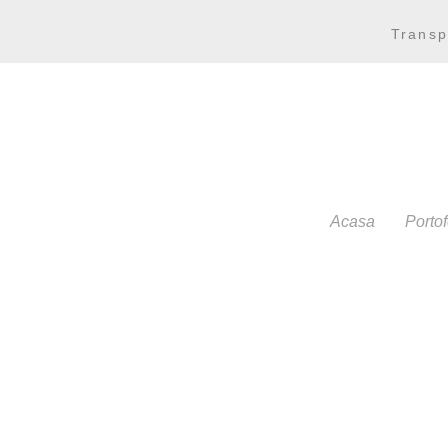
Transp
Acasa
Portof