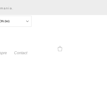
omania.
ON (lei)
spre
Contact