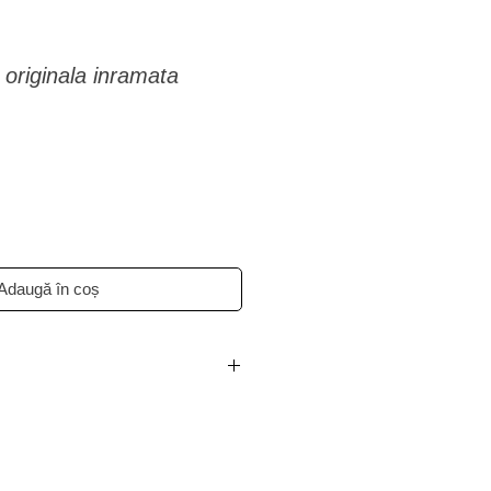
e originala inramata
Adaugă în coș
3 zile lucratoare.