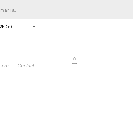
omania.
ON (lei)
spre
Contact