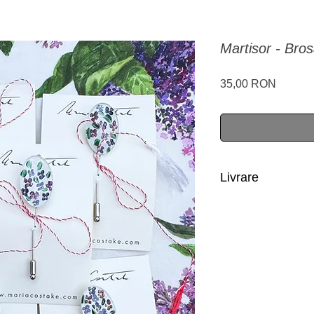
Martisor - Bros
Preț
35,00 RON
Livrare
Romania: livrare in 1-
Restul tarilor din Eur
In acest moment livr
cumparati ceva de pe s
mentionate, contacta
maria@mariacostake.