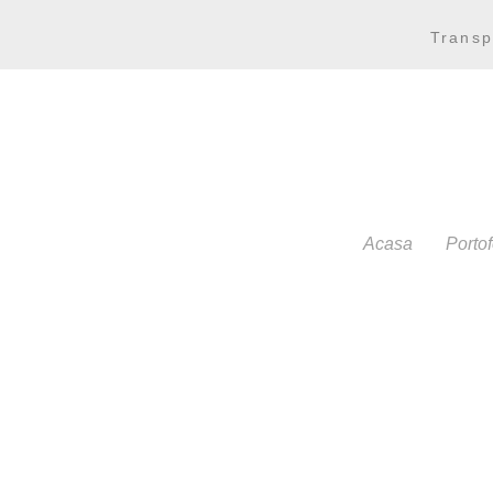
Transp
Acasa
Portof