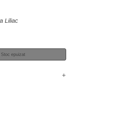
a Liliac
Stoc epuizat
3 zile lucratoare.
opa: livrare in 3-14 zile lucratoare.
am doar in Europa. Daca doriti sa
ite si nu aveti o adresa in tarile
ti-ne la adresa
com si putem discuta.