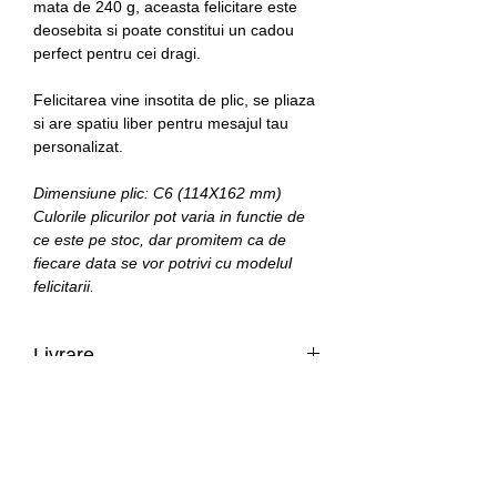
mata de 240 g, aceasta felicitare este
deosebita si poate constitui un cadou
perfect pentru cei dragi.
Felicitarea vine insotita de plic, se pliaza
si are spatiu liber pentru mesajul tau
personalizat.
Dimensiune plic: C6 (114X162 mm)
Culorile plicurilor pot varia in functie de
ce este pe stoc, dar promitem ca de
fiecare data se vor potrivi cu modelul
felicitarii.
Livrare
Romania: livrare in 1-3 zile lucratoare.
Restul tarilor din Europa: livrare in 3-14
zile lucratoare.