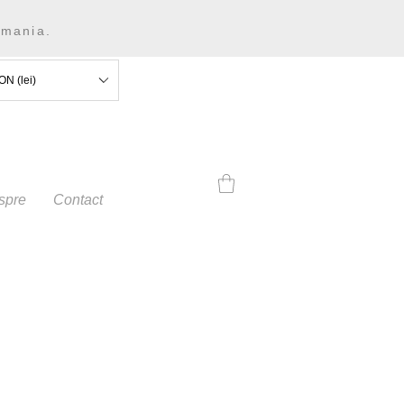
omania.
ON (lei)
spre
Contact