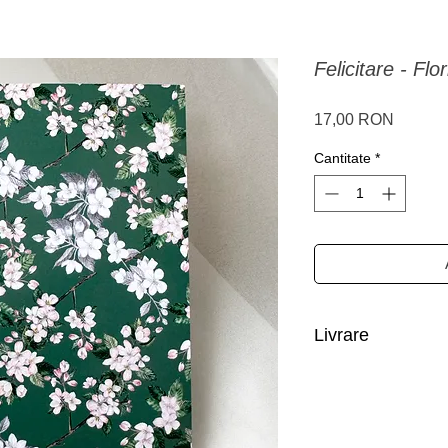
Felicitare - Flo
Preț
17,00 RON
Cantitate
*
Livrare
Romania: livrare in 1-
Restul tarilor din Eur