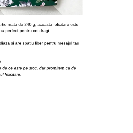
In acest moment livr
cumparati ceva de pe s
mentionate, contacta
maria@mariacostake.
artie mata de 240 g, aceasta felicitare este
ou perfect pentru cei dragi.
 pliaza si are spatiu liber pentru mesajul tau
)
ctie de ce este pe stoc, dar promitem ca de
 felicitarii.