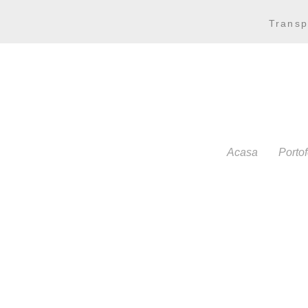
Transp
Acasa
Portof