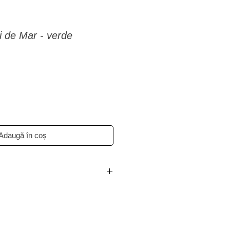
ri de Mar - verde
Adaugă în coș
3 zile lucratoare.
opa: livrare in 3-14 zile lucratoare.