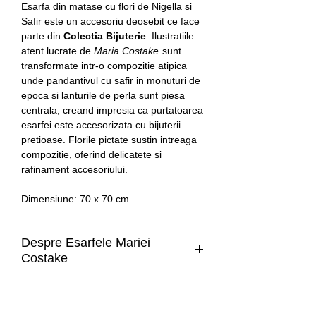
Esarfa din matase cu flori de Nigella si
Safir este un accesoriu deosebit ce face
parte din
Colectia Bijuterie
. Ilustratiile
atent lucrate de
Maria Costake
sunt
transformate intr-o compozitie atipica
unde pandantivul cu safir in monuturi de
epoca si lanturile de perla sunt piesa
centrala, creand impresia ca purtatoarea
esarfei este accesorizata cu bijuterii
pretioase. Florile pictate sustin intreaga
compozitie, oferind delicatete si
rafinament accesoriului.
Dimensiune: 70 x 70 cm.
Despre Esarfele Mariei
Costake
Esarfa de matase naturala 100%
Livrare
realizata in editie limitata cu una din
ilustratiile
Mariei Costake
.