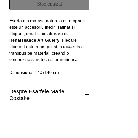
Stoc epuizat
Esarfa din matase naturala cu magnolii
este un accesoriu inedit, rafinat si
elegant, creat in colaborare cu
Renaissance Art Gallery
. Fiecare
element este atent pictat in acuarela si
transpus pe material, creand o
compozitie simetrica si armonioasa.
Dimensiune: 140x140 cm
Despre Esarfele Mariei
Costake
Esarfa de matase naturala 100%
Livrare
realizata in editie limitata cu una din
ilustratiile Mariei Costake.
Romania: livrare in 1-3 zile lucratoare.