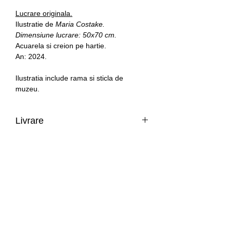
Lucrare originala.
Ilustratie de
Maria Costake.
Dimensiune lucrare: 50x70 cm.
Acuarela si creion pe hartie.
An: 2024.
Ilustratia include rama si sticla de
muzeu.
Livrare
Romania: livrare in 1-3 zile lucratoare.
Restul tarilor din Uniunea Europeana:
Intrarea Ion Voicu 1, by appointment only
livrare in 3-14 zile lucratoare.